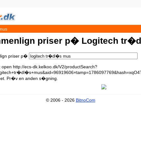
 mus
menlign priser p� Logitech tr�
ign priser p�
t open http://ecs-dk.kelkoo.dk/V2/productSearch?
ogitech+tr�dl�s+mus&aid=96919606×tamp=1786097769&hash=xqO4
det. Pr�v en anden s�gning.
© 2006 - 2026
BitnoCom