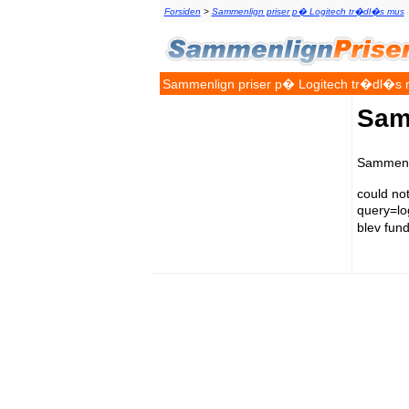
Forsiden
>
Sammenlign priser p� Logitech tr�dl�s mus
Sammenlign priser p� Logitech tr�dl�s
Sam
Sammenl
could no
query=l
blev fun