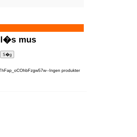
dl�s mus
ThFap_oCOhbFzgw57w--Ingen produkter